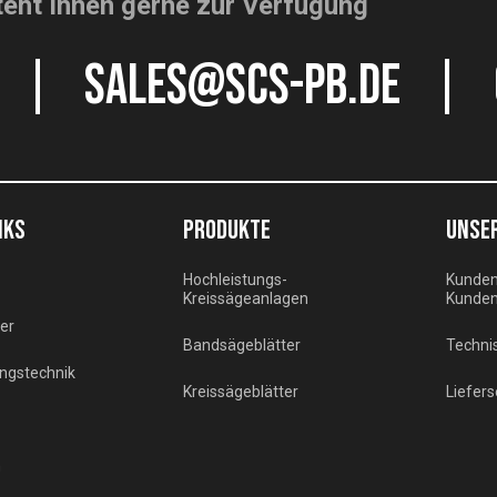
eht Ihnen gerne zur Verfügung
sales@scs-pb.de
NKS
PRODUKTE
UNSER
Hochleistungs-
Kunden
Kreissägeanlagen
Kunden
ler
Bandsägeblätter
Techni
ngstechnik
Kreissägeblätter
Liefers
m