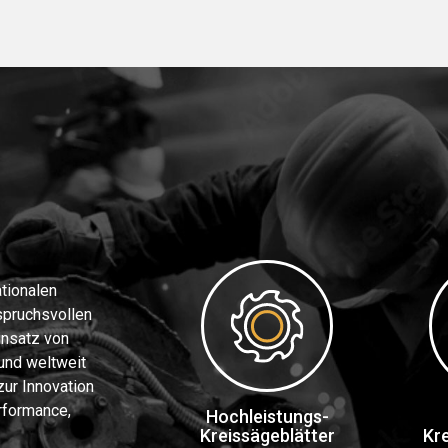
ationalen
spruchsvollen
insatz von
und weltweit
zur Innovation
rformance,
Hochleistungs-
Kreissägeblätter
Kr