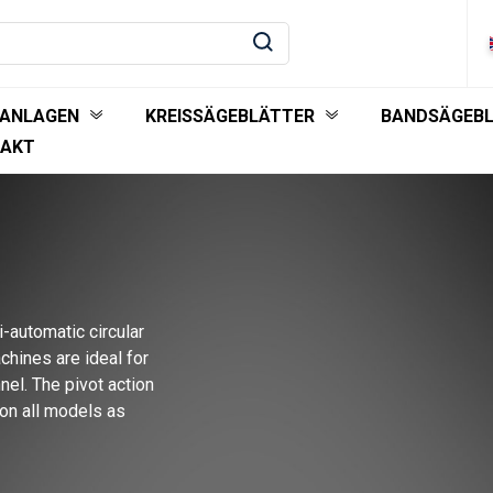
EANLAGEN
KREISSÄGEBLÄTTER
BANDSÄGEB
AKT
-automatic circular
hines are ideal for
nel. The pivot action
 on all models as