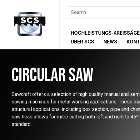
Skip
to
content
HOCHLEISTUNGS-KREISSÄG
ÜBER SCS
NEWS
KONT
CIRCULAR SAW
Sawcraft offers a selection of high quality manual and semi
sawing machines for metal working applications. These mac
structural applications, including box section, pipe and chan
saw head allows for mitre cutting both left and right to 45º
standard.