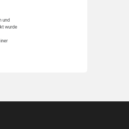
n und
rkt wurde
iner