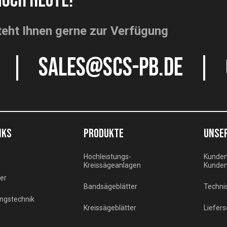
NOCH HEUTE!
eht Ihnen gerne zur Verfügung
sales@scs-pb.de
NKS
PRODUKTE
UNSER
Hochleistungs-
Kunden
Kreissägeanlagen
Kunden
ler
Bandsägeblätter
Techni
ngstechnik
Kreissägeblätter
Liefers