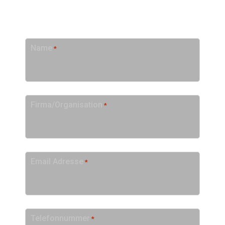
ANGEBOT ANFORDERN
Name
*
Firma/Organisation
*
Email Adresse
*
Telefonnummer
*